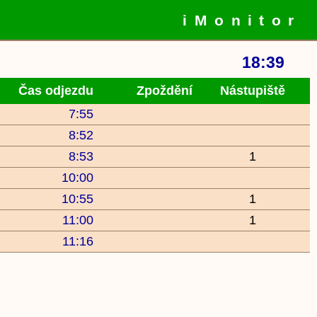
iMonitor
18:39
Čas odjezdu
Zpoždění
Nástupiště
7:55
8:52
8:53
1
10:00
10:55
1
11:00
1
11:16