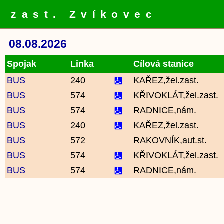
zast. Zvíkovec
08.08.2026
Spojak
Linka
Cílová stanice
BUS
240
KAŘEZ,žel.zast.
BUS
574
KŘIVOKLÁT,žel.zast.
BUS
574
RADNICE,nám.
BUS
240
KAŘEZ,žel.zast.
BUS
572
RAKOVNÍK,aut.st.
BUS
574
KŘIVOKLÁT,žel.zast.
BUS
574
RADNICE,nám.